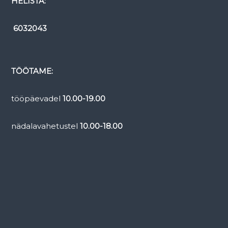
HELISTA:
r
u
6032043
u
m
T
a
TÖÖTAME:
b
a
tööpäevadel
10.00-19.00
s
a
nädalavahetustel
10.00-18.00
l
u
s
,
A
i
r
o
k