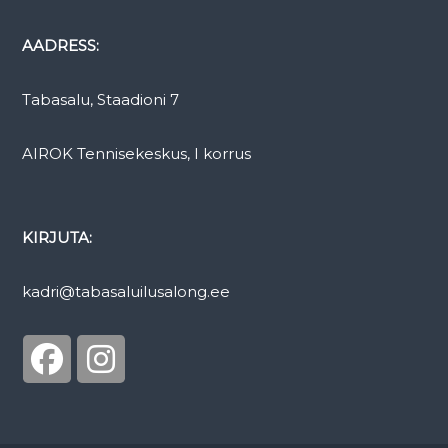
t
AADRESS:
e
n
n
Tabasalu, Staadioni 7
i
s
AIROK Tennisekeskus, I korrus
e
k
e
KIRJUTA:
s
k
u
kadri@tabasaluilusalong.ee
s
e
s