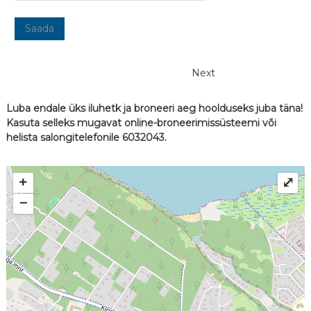
r
u
Saada
u
m
Next
T
a
Luba endale üks iluhetk ja broneeri aeg hoolduseks juba täna!
b
Kasuta selleks mugavat online-broneerimissüsteemi või
a
helista salongitelefonile 6032043.
s
a
l
+
⤢
u
−
s
,
A
i
r
o
k