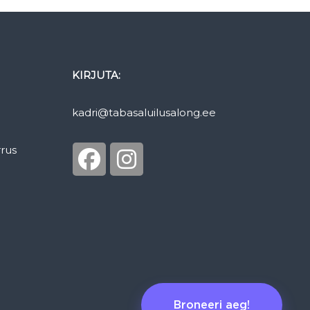
KIRJUTA:
kadri@tabasaluilusalong.ee
rrus
Broneeri aeg!