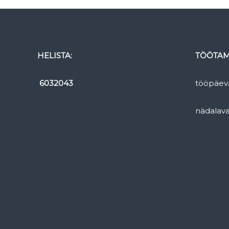
HELISTA:
TÖÖTAM
6032043
tööpäev
nädalav